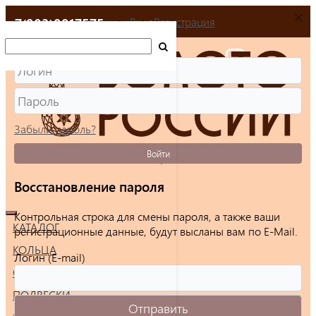
+7(903)9917575
Вход
Регистрация
Забыли пароль?
Войти
Восстановление пароля
Контрольная строка для смены пароля, а также ваши
КАТАЛОГ
регистрационные данные, будут высланы вам по E-Mail.
КОЛЬЦА
Логин (E-mail)
СЕРЬГИ
ПОДВЕСКИ