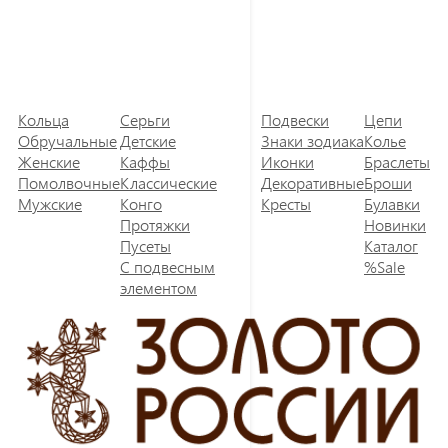
Кольца
Серьги
Подвески
Цепи
Обручальные
Детские
Знаки зодиака
Колье
Женские
Каффы
Иконки
Браслеты
Помолвочные
Классические
Декоративные
Броши
Мужские
Конго
Кресты
Булавки
Протяжки
Новинки
Пусеты
Каталог
С подвесным
%Sale
элементом