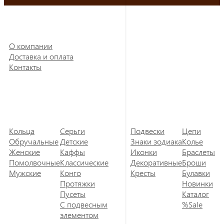
О компании
Доставка и оплата
Контакты
Кольца
Серьги
Подвески
Цепи
Обручальные
Детские
Знаки зодиака
Колье
Женские
Каффы
Иконки
Браслеты
Помолвочные
Классические
Декоративные
Броши
Мужские
Конго
Кресты
Булавки
Протяжки
Новинки
Пусеты
Каталог
С подвесным
%Sale
элементом