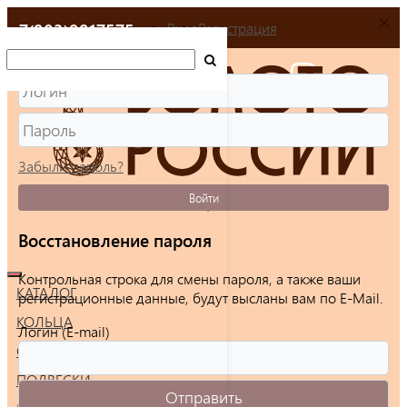
+7(903)9917575
Вход
Регистрация
Забыли пароль?
Войти
Восстановление пароля
Контрольная строка для смены пароля, а также ваши
КАТАЛОГ
регистрационные данные, будут высланы вам по E-Mail.
КОЛЬЦА
Логин (E-mail)
СЕРЬГИ
ПОДВЕСКИ