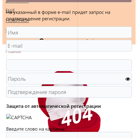
БРАСЛЕТЫ
ЕЩЕ
На указанный в форме e-mail придет запрос на
подтверждение регистрации.
НОВИНКИ
РАСПРОДАЖА
Войти
Главная
:
Защита от автоматической регистрации
Введите слово на картинке:
*