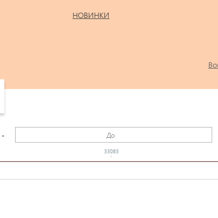
НОВИНКИ
Во
-
33083