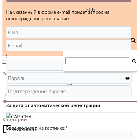
ЕЩЕ
На указанный в форме e-mail придет запрос на
подтверждение регистрации.
:
Главная
/
Каталог
/
Ювелирные изделия
/
Серьги
/
Каффы
Розничная цена
600
Защита от автоматической регистрации
Категории
Введите слово на картинке:
*
Новинка (
1
)