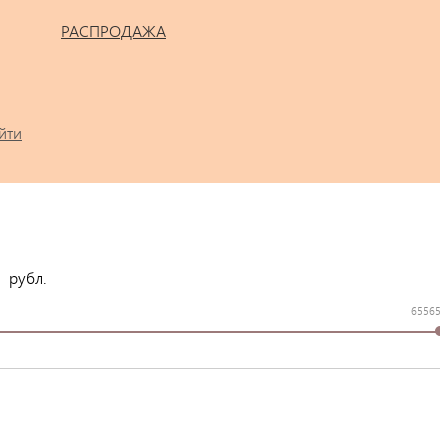
РАСПРОДАЖА
йти
рубл.
65565