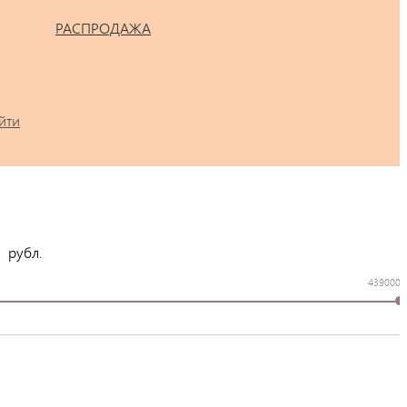
РАСПРОДАЖА
йти
рубл.
439000