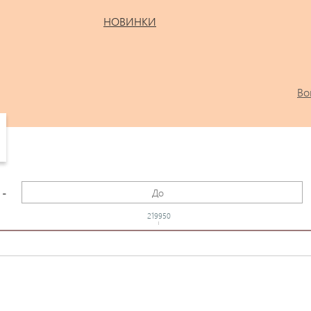
НОВИНКИ
Во
-
219950