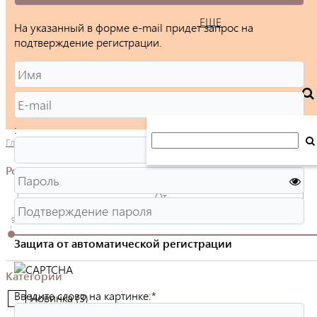
ЕЩЕ
На указанный в форме e-mail придет запрос на
подтверждение регистрации.
:
Главная
/
Каталог
/
Ювелирные изделия
/
Серьги
/
Конго
Розничная цена
900
Защита от автоматической регистрации
Категории
Введите слово на картинке:
*
Новинка (
3
)