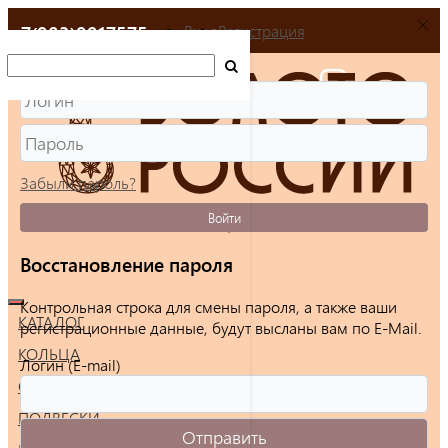
+7(903)9917575
Вход
Регистрация
Забыли пароль?
Войти
Восстановление пароля
Контрольная строка для смены пароля, а также ваши
КАТАЛОГ
регистрационные данные, будут высланы вам по E-Mail.
КОЛЬЦА
Логин (E-mail)
СЕРЬГИ
ПОДВЕСКИ