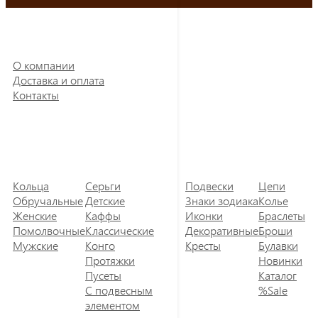
О компании
Доставка и оплата
Контакты
Кольца
Серьги
Подвески
Цепи
Обручальные
Детские
Знаки зодиака
Колье
Женские
Каффы
Иконки
Браслеты
Помолвочные
Классические
Декоративные
Броши
Мужские
Конго
Кресты
Булавки
Протяжки
Новинки
Пусеты
Каталог
С подвесным
%Sale
элементом