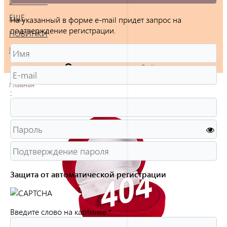
БРАСЛЕТЫ
ЕЩЕ
На указанный в форме e-mail придет запрос на
подтверждение регистрации.
НОВИНКИ
РАСПРОДАЖА
Войти
Главная
:
Защита от автоматической регистрации
Введите слово на картинке:
*