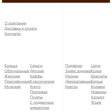
О компании
Доставка и оплата
Контакты
Кольца
Серьги
Подвески
Цепи
Обручальные
Детские
Знаки зодиака
Колье
Женские
Каффы
Иконки
Браслеты
Помолвочные
Классические
Декоративные
Броши
Мужские
Конго
Кресты
Булавки
Протяжки
Новинки
Пусеты
Каталог
С подвесным
%Sale
элементом