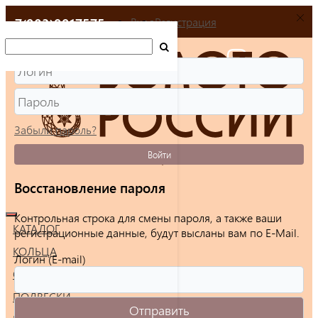
+7(903)9917575
Вход
Регистрация
Забыли пароль?
Войти
Восстановление пароля
Контрольная строка для смены пароля, а также ваши
КАТАЛОГ
регистрационные данные, будут высланы вам по E-Mail.
КОЛЬЦА
Логин (E-mail)
СЕРЬГИ
ПОДВЕСКИ