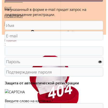
БРАСЛЕТЫ
ЕЩЕ
На указанный в форме e-mail придет запрос на
подтверждение регистрации.
НОВИНКИ
РАСПРОДАЖА
Войти
Главная
:
Защита от автоматической регистрации
Введите слово на картинке:
*