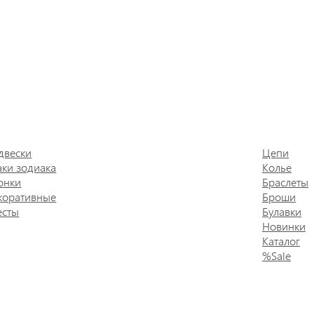
двески
Цепи
аки зодиака
Колье
онки
Браслеты
коративные
Броши
есты
Булавки
Новинки
Каталог
%Sale