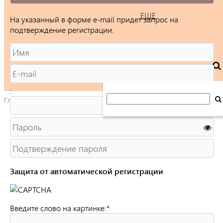
ЕЩЕ
На указанный в форме e-mail придет запрос на
подтверждение регистрации.
:
Главная
Защита от автоматической регистрации
Введите слово на картинке:
*