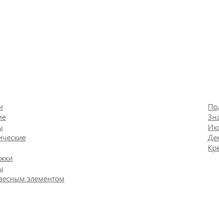
и
По
ие
Зн
ы
Ик
ические
Де
Кр
жки
ы
весным элементом