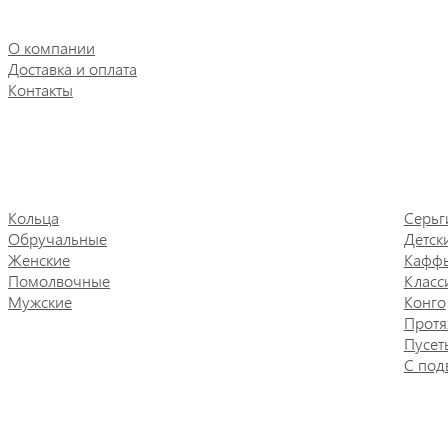
О компании
Доставка и оплата
Контакты
Кольца
Серьг
Обручальные
Детск
Женские
Кафф
Помолвочные
Класс
Мужские
Конго
Протя
Пусет
С под