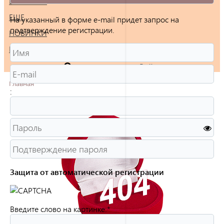
БРАСЛЕТЫ
ЕЩЕ
На указанный в форме e-mail придет запрос на
подтверждение регистрации.
НОВИНКИ
РАСПРОДАЖА
Войти
Главная
:
Защита от автоматической регистрации
Введите слово на картинке:
*