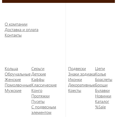
О компании
Доставка и оплата
Контакты
Кольца
Серьги
Подвески
Цепи
Обручальные
Детские
Знаки зодиака
Колье
Женские
Каффы
Иконки
Браслеты
Помолвочные
Классические
Декоративные
Броши
Мужские
Конго
Кресты
Булавки
Протяжки
Новинки
Пусеты
Каталог
С подвесным
%Sale
элементом