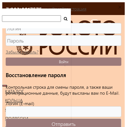
+7(903)9917575
Вход
Регистрация
Забыли пароль?
Войти
Восстановление пароля
Контрольная строка для смены пароля, а также ваши
КАТАЛОГ
регистрационные данные, будут высланы вам по E-Mail.
КОЛЬЦА
Логин (E-mail)
СЕРЬГИ
ПОДВЕСКИ