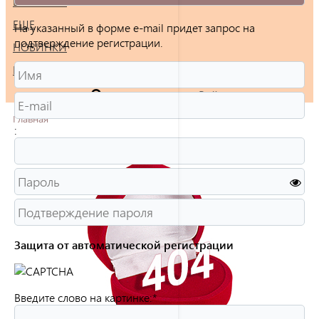
БРАСЛЕТЫ
ЕЩЕ
На указанный в форме e-mail придет запрос на
подтверждение регистрации.
НОВИНКИ
РАСПРОДАЖА
Войти
Главная
:
Защита от автоматической регистрации
Введите слово на картинке:
*