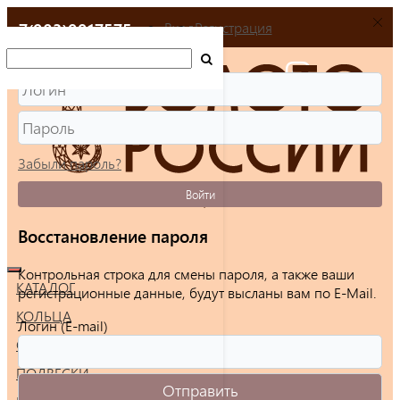
+7(903)9917575
Вход
Регистрация
Забыли пароль?
Войти
Восстановление пароля
Контрольная строка для смены пароля, а также ваши
КАТАЛОГ
регистрационные данные, будут высланы вам по E-Mail.
КОЛЬЦА
Логин (E-mail)
СЕРЬГИ
ПОДВЕСКИ