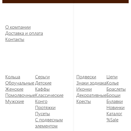
О компании
Доставка и оплата
Контакты
Кольца
Серьги
Подвески
Цепи
Обручальные
Детские
Знаки зодиака
Колье
Женские
Каффы
Иконки
Браслеты
Помолвочные
Классические
Декоративные
Броши
Мужские
Конго
Кресты
Булавки
Протяжки
Новинки
Пусеты
Каталог
С подвесным
%Sale
элементом