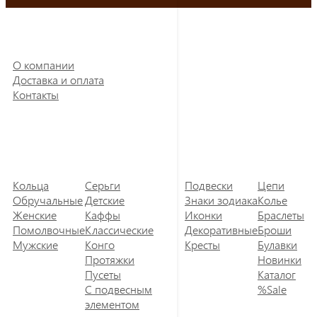
О компании
Доставка и оплата
Контакты
Кольца
Серьги
Подвески
Цепи
Обручальные
Детские
Знаки зодиака
Колье
Женские
Каффы
Иконки
Браслеты
Помолвочные
Классические
Декоративные
Броши
Мужские
Конго
Кресты
Булавки
Протяжки
Новинки
Пусеты
Каталог
С подвесным
%Sale
элементом