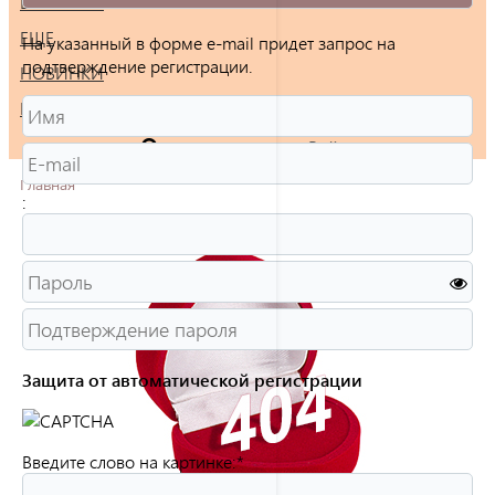
БРАСЛЕТЫ
ЕЩЕ
На указанный в форме e-mail придет запрос на
подтверждение регистрации.
НОВИНКИ
РАСПРОДАЖА
Войти
Главная
:
Защита от автоматической регистрации
Введите слово на картинке:
*