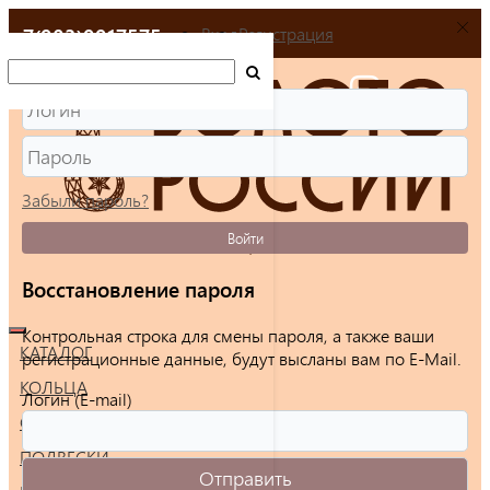
+7(903)9917575
Вход
Регистрация
Забыли пароль?
Войти
Восстановление пароля
Контрольная строка для смены пароля, а также ваши
КАТАЛОГ
регистрационные данные, будут высланы вам по E-Mail.
КОЛЬЦА
Логин (E-mail)
СЕРЬГИ
ПОДВЕСКИ