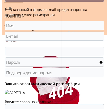
БРАСЛЕТЫ
ЕЩЕ
На указанный в форме e-mail придет запрос на
подтверждение регистрации.
НОВИНКИ
РАСПРОДАЖА
Войти
Главная
:
Защита от автоматической регистрации
Введите слово на картинке:
*