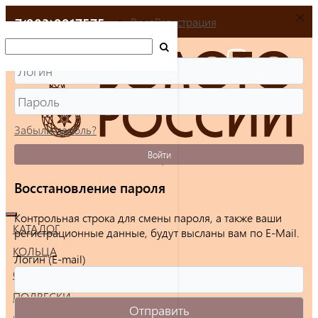
+7(903)9917575
Вход
Регистрация
Забыли пароль?
Войти
Восстановление пароля
Контрольная строка для смены пароля, а также ваши
КАТАЛОГ
регистрационные данные, будут высланы вам по E-Mail.
КОЛЬЦА
Логин (E-mail)
СЕРЬГИ
ПОДВЕСКИ