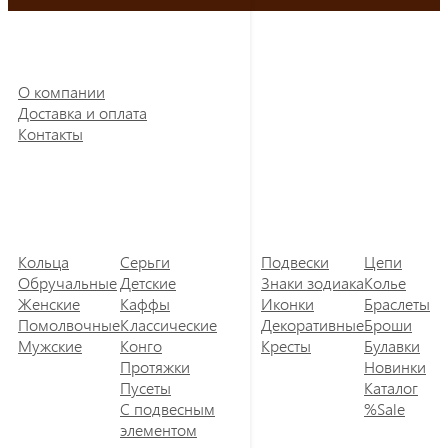
О компании
Доставка и оплата
Контакты
Кольца
Серьги
Подвески
Цепи
Обручальные
Детские
Знаки зодиака
Колье
Женские
Каффы
Иконки
Браслеты
Помолвочные
Классические
Декоративные
Броши
Мужские
Конго
Кресты
Булавки
Протяжки
Новинки
Пусеты
Каталог
С подвесным
%Sale
элементом