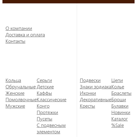
О компании
Доставка и оплата
Контакты
Кольца
Серьги
Подвески
Цепи
Обручальные
Детские
Знаки зодиака
Колье
Женские
Каффы
Иконки
Браслеты
Помолвочные
Классические
Декоративные
Броши
Мужские
Конго
Кресты
Булавки
Протяжки
Новинки
Пусеты
Каталог
С подвесным
%Sale
элементом