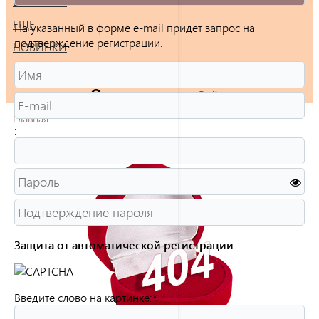
БРАСЛЕТЫ
ЕЩЕ
На указанный в форме e-mail придет запрос на
подтверждение регистрации.
НОВИНКИ
РАСПРОДАЖА
Войти
Главная
:
Защита от автоматической регистрации
Введите слово на картинке:
*