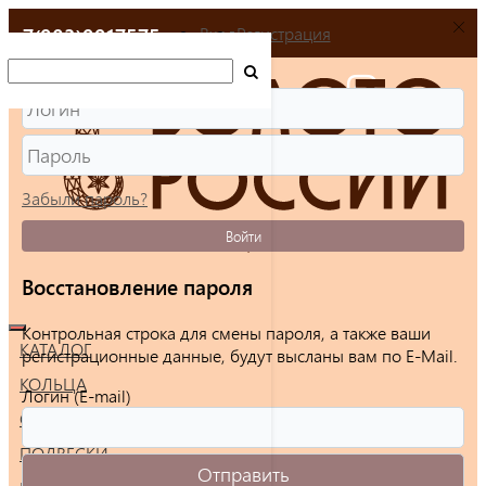
+7(903)9917575
Вход
Регистрация
Забыли пароль?
Войти
Восстановление пароля
Контрольная строка для смены пароля, а также ваши
КАТАЛОГ
регистрационные данные, будут высланы вам по E-Mail.
КОЛЬЦА
Логин (E-mail)
СЕРЬГИ
ПОДВЕСКИ