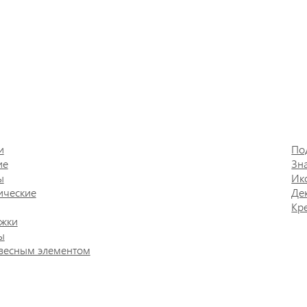
и
По
ие
Зн
ы
Ик
ические
Де
Кр
жки
ы
весным элементом