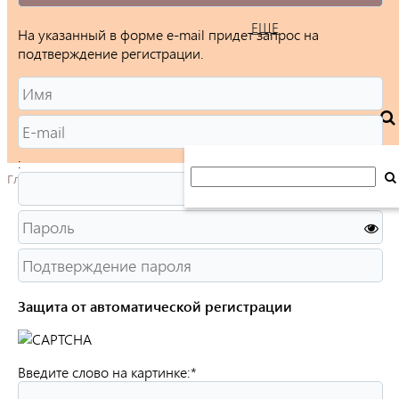
ЕЩЕ
На указанный в форме e-mail придет запрос на
подтверждение регистрации.
:
Главная
Защита от автоматической регистрации
Введите слово на картинке:
*