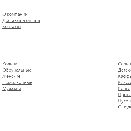
О компании
Доставка и оплата
Контакты
Кольца
Серьг
Обручальные
Детск
Женские
Кафф
Помолвочные
Класс
Мужские
Конго
Протя
Пусет
С под