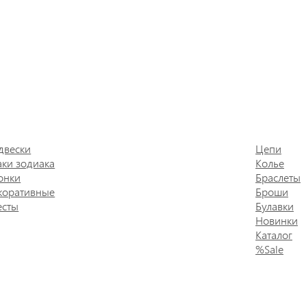
двески
Цепи
аки зодиака
Колье
онки
Браслеты
коративные
Броши
есты
Булавки
Новинки
Каталог
%Sale