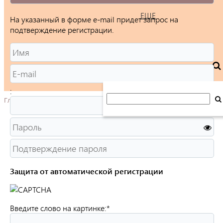
ЕЩЕ
На указанный в форме e-mail придет запрос на
подтверждение регистрации.
:
Главная
Защита от автоматической регистрации
Введите слово на картинке:
*