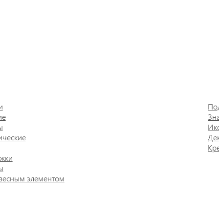
и
По
ие
Зн
ы
Ик
ические
Де
Кр
жки
ы
весным элементом