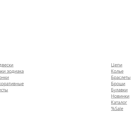
двески
Цепи
аки зодиака
Колье
онки
Браслеты
коративные
Броши
есты
Булавки
Новинки
Каталог
%Sale