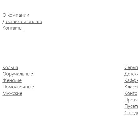
О компании
Доставка и оплата
Контакты
Кольца
Серьг
Обручальные
Детск
Женские
Кафф
Помолвочные
Класс
Мужские
Конго
Протя
Пусет
С под