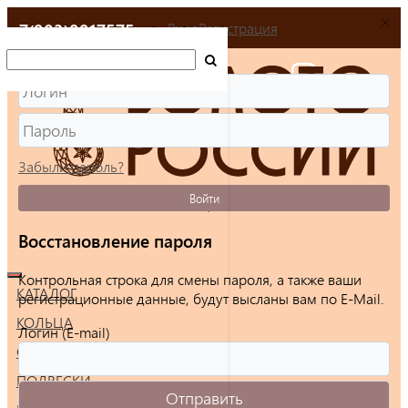
+7(903)9917575
Вход
Регистрация
Забыли пароль?
Войти
Восстановление пароля
Контрольная строка для смены пароля, а также ваши
КАТАЛОГ
регистрационные данные, будут высланы вам по E-Mail.
КОЛЬЦА
Логин (E-mail)
СЕРЬГИ
ПОДВЕСКИ