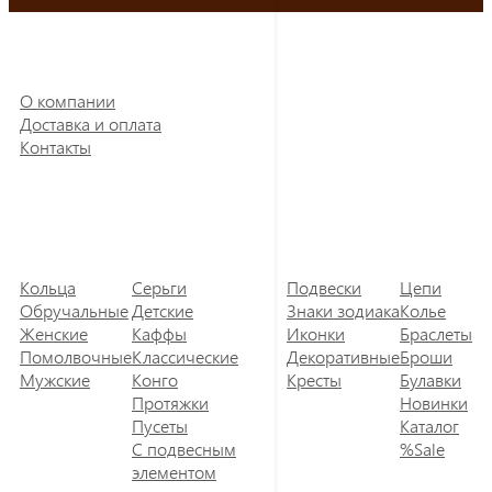
О компании
Доставка и оплата
Контакты
Кольца
Серьги
Подвески
Цепи
Обручальные
Детские
Знаки зодиака
Колье
Женские
Каффы
Иконки
Браслеты
Помолвочные
Классические
Декоративные
Броши
Мужские
Конго
Кресты
Булавки
Протяжки
Новинки
Пусеты
Каталог
С подвесным
%Sale
элементом