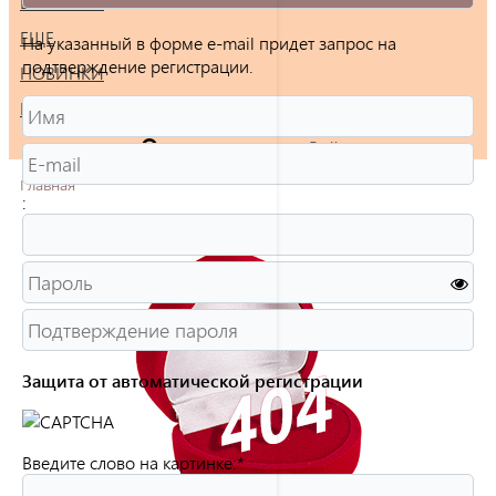
БРАСЛЕТЫ
ЕЩЕ
На указанный в форме e-mail придет запрос на
подтверждение регистрации.
НОВИНКИ
РАСПРОДАЖА
Войти
Главная
:
Защита от автоматической регистрации
Введите слово на картинке:
*