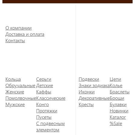
О компании
Доставка и оплата
Контакты
Кольца
Серьги
Подвески
Цепи
Обручальные
Детские
Знаки зодиака
Колье
Женские
Каффы
Иконки
Браслеты
Помолвочные
Классические
Декоративные
Броши
Мужские
Конго
Кресты
Булавки
Протяжки
Новинки
Пусеты
Каталог
С подвесным
%Sale
элементом