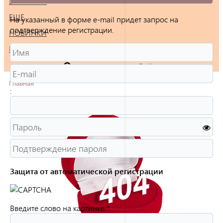
БРАСЛЕТЫ
ЕЩЕ
На указанный в форме e-mail придет запрос на
подтверждение регистрации.
НОВИНКИ
РАСПРОДАЖА
Войти
Главная
:
Защита от автоматической регистрации
Введите слово на картинке:
*