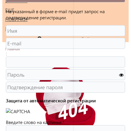
БРАСЛЕТЫ
ЕЩЕ
На указанный в форме e-mail придет запрос на
подтверждение регистрации.
НОВИНКИ
РАСПРОДАЖА
Войти
Главная
:
Защита от автоматической регистрации
Введите слово на картинке:
*