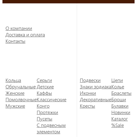
О компании
Доставка и оплата
Контакты
Кольца
Серьги
Подвески
Цепи
Обручальные
Детские
Знаки зодиака
Колье
Женские
Каффы
Иконки
Браслеты
Помолвочные
Классические
Декоративные
Броши
Мужские
Конго
Кресты
Булавки
Протяжки
Новинки
Пусеты
Каталог
С подвесным
%Sale
элементом