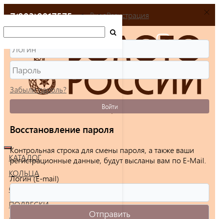
+7(903)9917575
Вход
Регистрация
Забыли пароль?
Войти
Восстановление пароля
Контрольная строка для смены пароля, а также ваши
КАТАЛОГ
регистрационные данные, будут высланы вам по E-Mail.
КОЛЬЦА
Логин (E-mail)
СЕРЬГИ
ПОДВЕСКИ