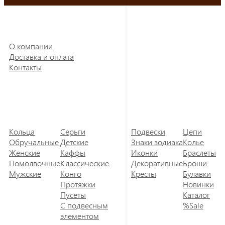
О компании
Доставка и оплата
Контакты
Кольца
Серьги
Подвески
Цепи
Обручальные
Детские
Знаки зодиака
Колье
Женские
Каффы
Иконки
Браслеты
Помолвочные
Классические
Декоративные
Броши
Мужские
Конго
Кресты
Булавки
Протяжки
Новинки
Пусеты
Каталог
С подвесным
%Sale
элементом