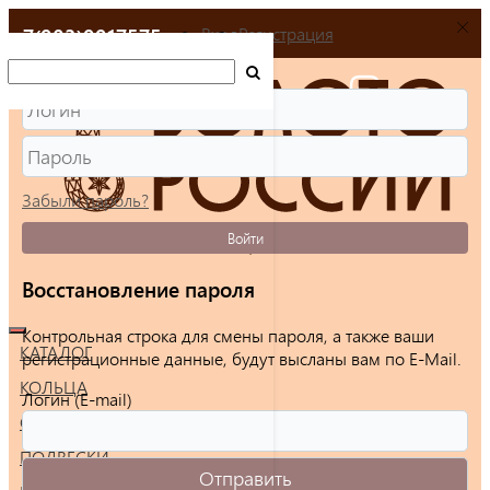
+7(903)9917575
Вход
Регистрация
Забыли пароль?
Войти
Восстановление пароля
Контрольная строка для смены пароля, а также ваши
КАТАЛОГ
регистрационные данные, будут высланы вам по E-Mail.
КОЛЬЦА
Логин (E-mail)
СЕРЬГИ
ПОДВЕСКИ