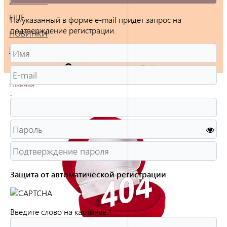
БРАСЛЕТЫ
ЕЩЕ
На указанный в форме e-mail придет запрос на
подтверждение регистрации.
НОВИНКИ
РАСПРОДАЖА
Войти
Главная
:
Защита от автоматической регистрации
Введите слово на картинке:
*