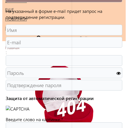
БРАСЛЕТЫ
ЕЩЕ
На указанный в форме e-mail придет запрос на
подтверждение регистрации.
НОВИНКИ
РАСПРОДАЖА
Войти
Главная
:
Защита от автоматической регистрации
Введите слово на картинке:
*