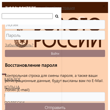
+7(903)9917575
Вход
Регистрация
Забыли пароль?
Войти
Восстановление пароля
Контрольная строка для смены пароля, а также ваши
КАТАЛОГ
регистрационные данные, будут высланы вам по E-Mail.
КОЛЬЦА
Логин (E-mail)
СЕРЬГИ
ПОДВЕСКИ