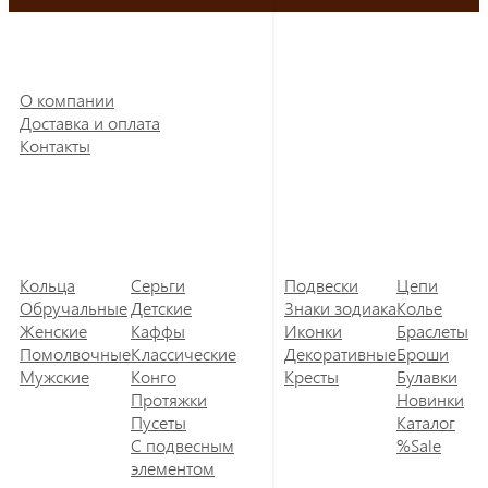
О компании
Доставка и оплата
Контакты
Кольца
Серьги
Подвески
Цепи
Обручальные
Детские
Знаки зодиака
Колье
Женские
Каффы
Иконки
Браслеты
Помолвочные
Классические
Декоративные
Броши
Мужские
Конго
Кресты
Булавки
Протяжки
Новинки
Пусеты
Каталог
С подвесным
%Sale
элементом