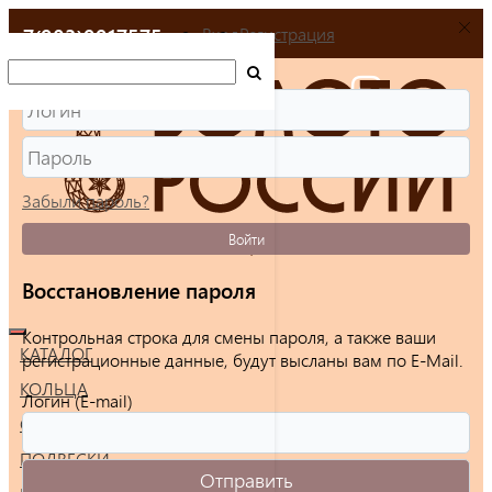
+7(903)9917575
Вход
Регистрация
Забыли пароль?
Войти
Восстановление пароля
Контрольная строка для смены пароля, а также ваши
КАТАЛОГ
регистрационные данные, будут высланы вам по E-Mail.
КОЛЬЦА
Логин (E-mail)
СЕРЬГИ
ПОДВЕСКИ