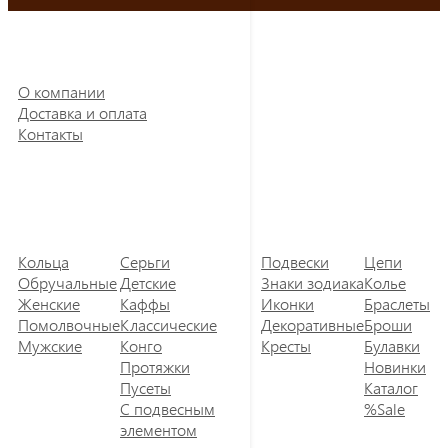
О компании
Доставка и оплата
Контакты
Кольца
Серьги
Подвески
Цепи
Обручальные
Детские
Знаки зодиака
Колье
Женские
Каффы
Иконки
Браслеты
Помолвочные
Классические
Декоративные
Броши
Мужские
Конго
Кресты
Булавки
Протяжки
Новинки
Пусеты
Каталог
С подвесным
%Sale
элементом