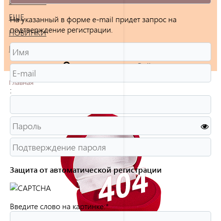
БРАСЛЕТЫ
ЕЩЕ
На указанный в форме e-mail придет запрос на
подтверждение регистрации.
НОВИНКИ
РАСПРОДАЖА
Войти
Главная
:
Защита от автоматической регистрации
Введите слово на картинке:
*