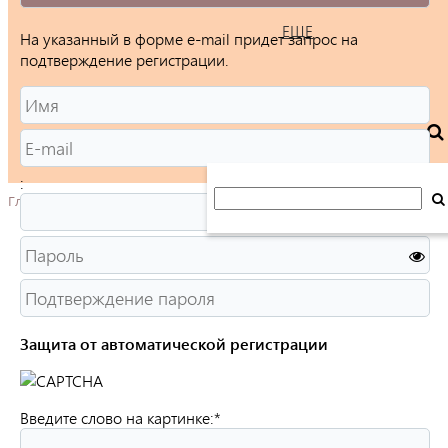
ЕЩЕ
На указанный в форме e-mail придет запрос на
подтверждение регистрации.
:
Главная
Защита от автоматической регистрации
Введите слово на картинке:
*