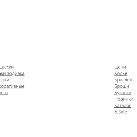
двески
Цепи
аки зодиака
Колье
онки
Браслеты
коративные
Броши
есты
Булавки
Новинки
Каталог
%Sale