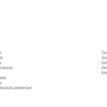
и
По
ие
Зн
ы
Ик
ические
Де
Кр
жки
ы
весным элементом