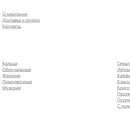
О компании
Доставка и оплата
Контакты
Кольца
Серьг
Обручальные
Детск
Женские
Кафф
Помолвочные
Класс
Мужские
Конго
Протя
Пусет
С под