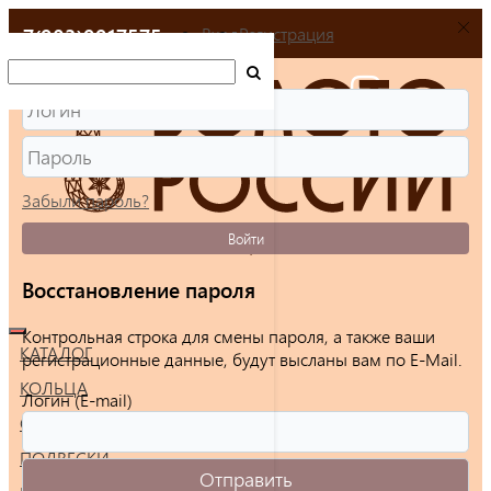
+7(903)9917575
Вход
Регистрация
Забыли пароль?
Войти
Восстановление пароля
Контрольная строка для смены пароля, а также ваши
КАТАЛОГ
регистрационные данные, будут высланы вам по E-Mail.
КОЛЬЦА
Логин (E-mail)
СЕРЬГИ
ПОДВЕСКИ