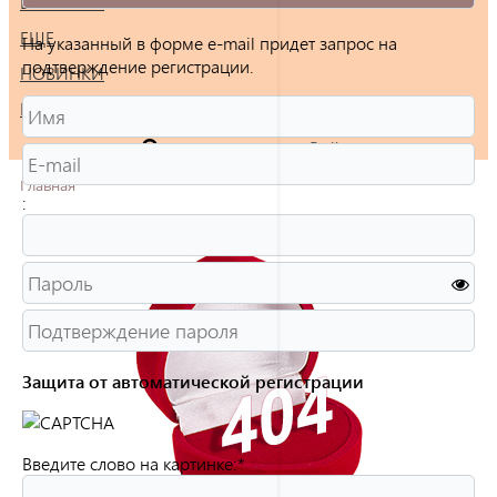
БРАСЛЕТЫ
ЕЩЕ
На указанный в форме e-mail придет запрос на
подтверждение регистрации.
НОВИНКИ
РАСПРОДАЖА
Войти
Главная
:
Защита от автоматической регистрации
Введите слово на картинке:
*