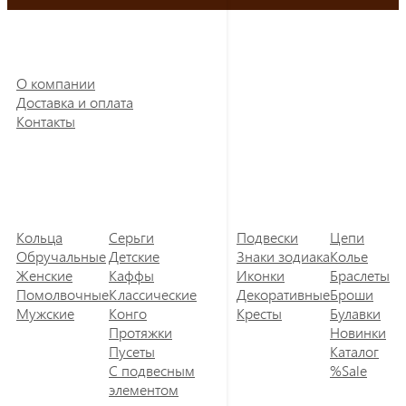
О компании
Доставка и оплата
Контакты
Кольца
Серьги
Подвески
Цепи
Обручальные
Детские
Знаки зодиака
Колье
Женские
Каффы
Иконки
Браслеты
Помолвочные
Классические
Декоративные
Броши
Мужские
Конго
Кресты
Булавки
Протяжки
Новинки
Пусеты
Каталог
С подвесным
%Sale
элементом