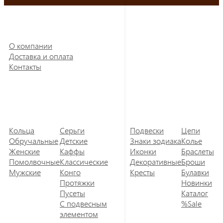
О компании
Доставка и оплата
Контакты
Кольца
Серьги
Подвески
Цепи
Обручальные
Детские
Знаки зодиака
Колье
Женские
Каффы
Иконки
Браслеты
Помолвочные
Классические
Декоративные
Броши
Мужские
Конго
Кресты
Булавки
Протяжки
Новинки
Пусеты
Каталог
С подвесным
%Sale
элементом