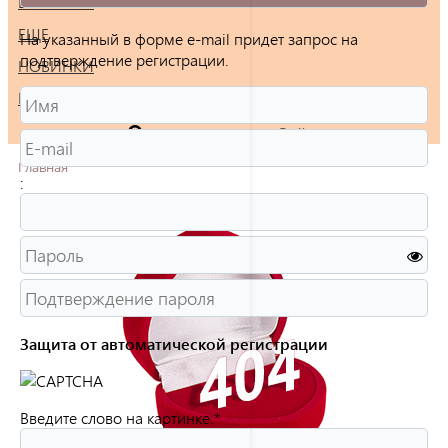
БРАСЛЕТЫ
ЕЩЕ
На указанный в форме e-mail придет запрос на
подтверждение регистрации.
НОВИНКИ
РАСПРОДАЖА
Войти
Главная
:
Защита от автоматической регистрации
Введите слово на картинке:
*