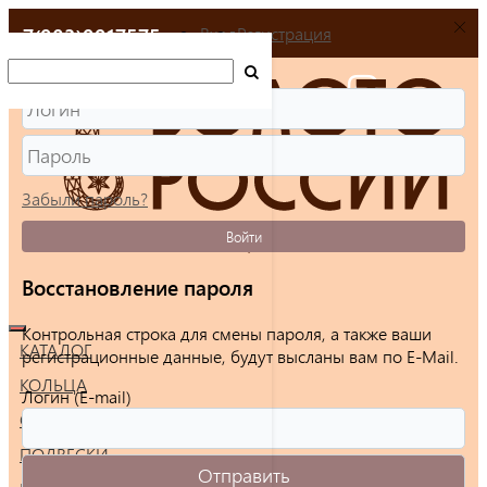
+7(903)9917575
Вход
Регистрация
Забыли пароль?
Войти
Восстановление пароля
Контрольная строка для смены пароля, а также ваши
КАТАЛОГ
регистрационные данные, будут высланы вам по E-Mail.
КОЛЬЦА
Логин (E-mail)
СЕРЬГИ
ПОДВЕСКИ