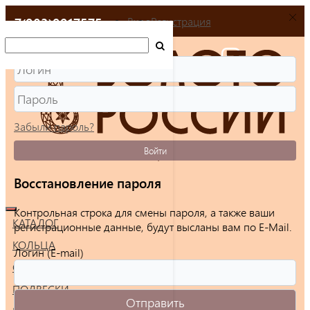
+7(903)9917575
Вход
Регистрация
Забыли пароль?
Войти
Восстановление пароля
Контрольная строка для смены пароля, а также ваши
КАТАЛОГ
регистрационные данные, будут высланы вам по E-Mail.
КОЛЬЦА
Логин (E-mail)
СЕРЬГИ
ПОДВЕСКИ