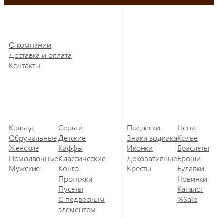
О компании
Доставка и оплата
Контакты
Кольца
Серьги
Подвески
Цепи
Обручальные
Детские
Знаки зодиака
Колье
Женские
Каффы
Иконки
Браслеты
Помолвочные
Классические
Декоративные
Броши
Мужские
Конго
Кресты
Булавки
Протяжки
Новинки
Пусеты
Каталог
С подвесным
%Sale
элементом