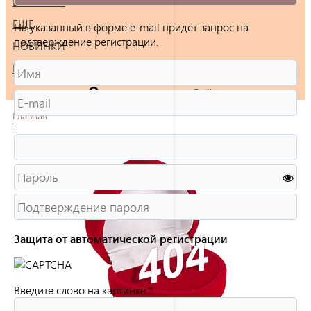
БРАСЛЕТЫ
ЕЩЕ
На указанный в форме e-mail придет запрос на
подтверждение регистрации.
НОВИНКИ
РАСПРОДАЖА
Войти
Главная
:
Защита от автоматической регистрации
Введите слово на картинке:
*