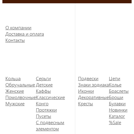
О компании
Доставка и оплата
Контакты
Кольца
Серьги
Подвески
Цепи
Обручальные
Детские
Знаки зодиака
Колье
Женские
Каффы
Иконки
Браслеты
Помолвочные
Классические
Декоративные
Броши
Мужские
Конго
Кресты
Булавки
Протяжки
Новинки
Пусеты
Каталог
С подвесным
%Sale
элементом