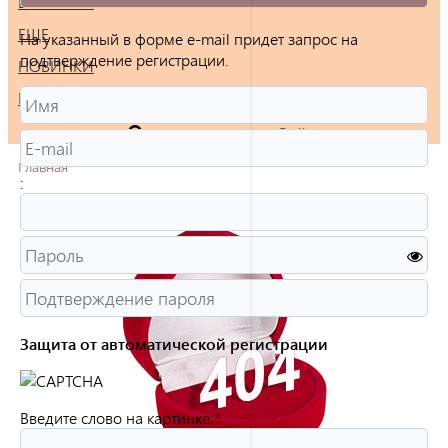
БРАСЛЕТЫ
ЕЩЕ
На указанный в форме e-mail придет запрос на
подтверждение регистрации.
НОВИНКИ
РАСПРОДАЖА
Войти
Главная
:
Защита от автоматической регистрации
Введите слово на картинке:
*