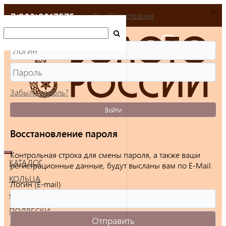
+7(903)9917575
Вход
Регистрация
Забыли пароль?
Войти
Восстановление пароля
Контрольная строка для смены пароля, а также ваши
КАТАЛОГ
регистрационные данные, будут высланы вам по E-Mail.
КОЛЬЦА
Логин (E-mail)
СЕРЬГИ
ПОДВЕСКИ