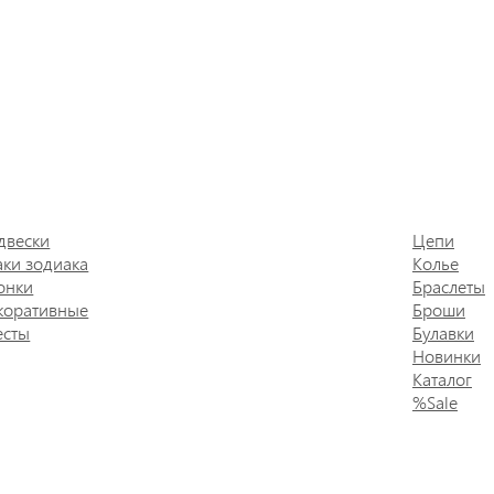
двески
Цепи
аки зодиака
Колье
онки
Браслеты
коративные
Броши
есты
Булавки
Новинки
Каталог
%Sale