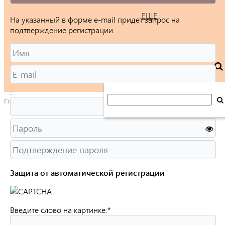
ЕЩЕ
На указанный в форме e-mail придет запрос на
подтверждение регистрации.
:
Главная
Защита от автоматической регистрации
Введите слово на картинке:
*