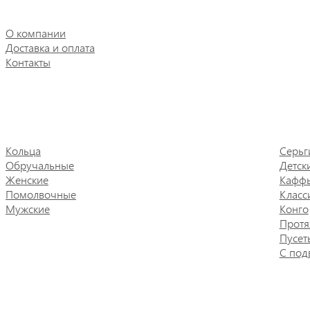
О компании
Доставка и оплата
Контакты
Кольца
Серьг
Обручальные
Детск
Женские
Кафф
Помолвочные
Класс
Мужские
Конго
Протя
Пусет
С под