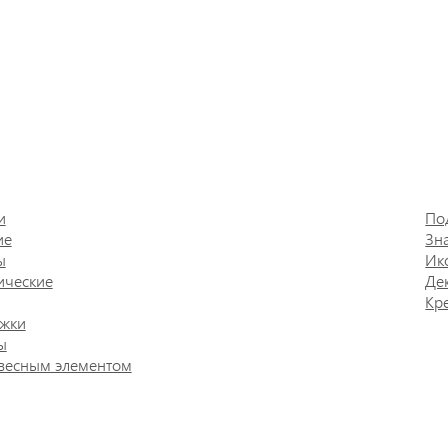
и
По
ие
Зн
ы
Ик
ические
Де
Кр
жки
ы
весным элементом