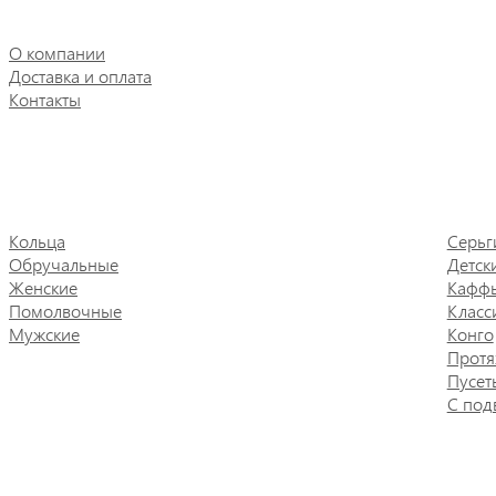
О компании
Доставка и оплата
Контакты
Кольца
Серьг
Обручальные
Детск
Женские
Кафф
Помолвочные
Класс
Мужские
Конго
Протя
Пусет
С под