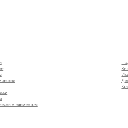
и
По
ие
Зн
ы
Ик
ические
Де
Кр
жки
ы
весным элементом