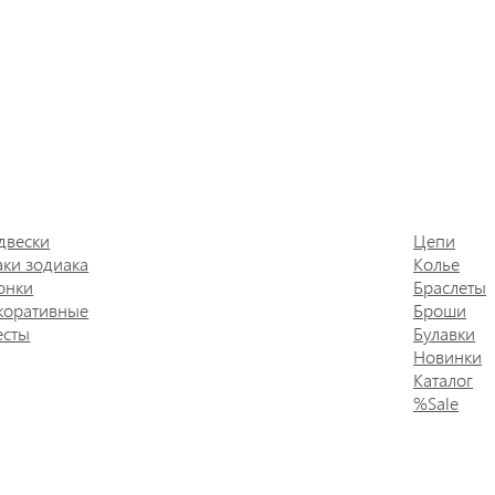
двески
Цепи
аки зодиака
Колье
онки
Браслеты
коративные
Броши
есты
Булавки
Новинки
Каталог
%Sale