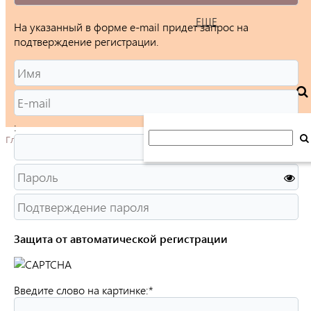
ЕЩЕ
На указанный в форме e-mail придет запрос на
подтверждение регистрации.
:
Главная
Защита от автоматической регистрации
Введите слово на картинке:
*