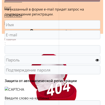
БРАСЛЕТЫ
ЕЩЕ
На указанный в форме e-mail придет запрос на
подтверждение регистрации.
НОВИНКИ
РАСПРОДАЖА
Войти
Главная
:
Защита от автоматической регистрации
Введите слово на картинке:
*