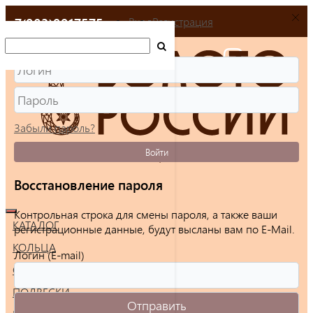
+7(903)9917575
Вход
Регистрация
Забыли пароль?
Войти
Восстановление пароля
Контрольная строка для смены пароля, а также ваши
КАТАЛОГ
регистрационные данные, будут высланы вам по E-Mail.
КОЛЬЦА
Логин (E-mail)
СЕРЬГИ
ПОДВЕСКИ