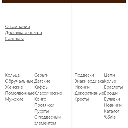
О компании
Доставка и оплата
Контакты
Кольца
Серьги
Подвески
Цепи
Обручальные
Детские
Знаки зодиака
Колье
Женские
Каффы
Иконки
Браслеты
Помолвочные
Классические
Декоративные
Броши
Мужские
Конго
Кресты
Булавки
Протяжки
Новинки
Пусеты
Каталог
С подвесным
%Sale
элементом