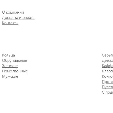
О компании
Доставка и оплата
Контакты
Кольца
Серьг
Обручальные
Детск
Женские
Кафф
Помолвочные
Класс
Мужские
Конго
Протя
Пусет
С под