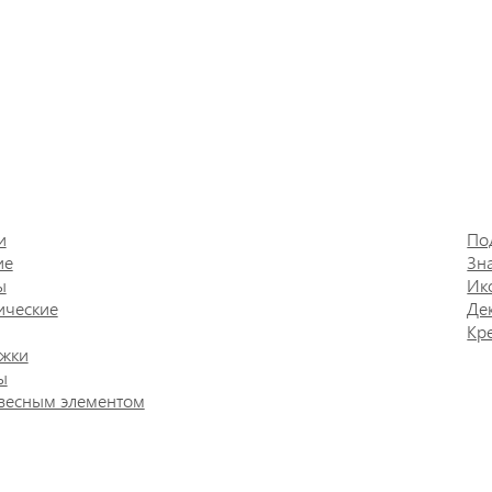
и
По
ие
Зн
ы
Ик
ические
Де
Кр
жки
ы
весным элементом