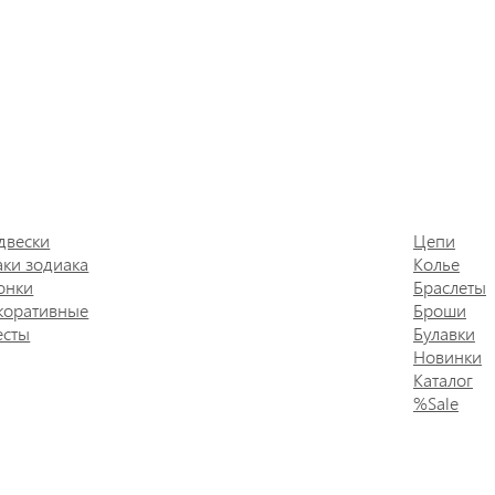
двески
Цепи
аки зодиака
Колье
онки
Браслеты
коративные
Броши
есты
Булавки
Новинки
Каталог
%Sale