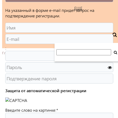
ЕЩЕ
На указанный в форме e-mail придет запрос на
подтверждение регистрации.
:
Главная
Защита от автоматической регистрации
Введите слово на картинке:
*