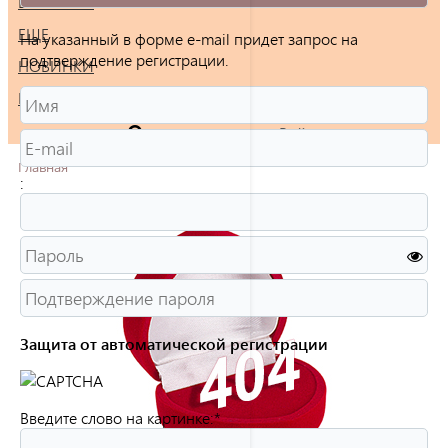
БРАСЛЕТЫ
ЕЩЕ
На указанный в форме e-mail придет запрос на
подтверждение регистрации.
НОВИНКИ
РАСПРОДАЖА
Войти
Главная
:
Защита от автоматической регистрации
Введите слово на картинке:
*