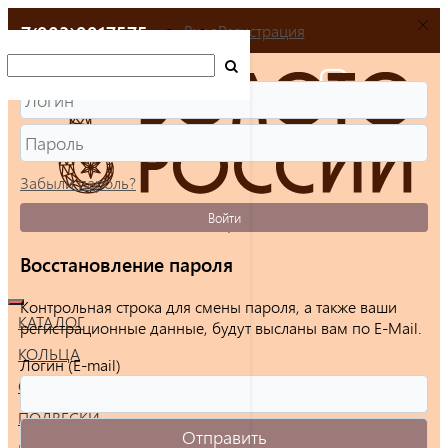
+7(903)9917575
Вход
Регистрация
Забыли пароль?
Войти
Восстановление пароля
Контрольная строка для смены пароля, а также ваши
КАТАЛОГ
регистрационные данные, будут высланы вам по E-Mail.
КОЛЬЦА
Логин (E-mail)
СЕРЬГИ
ПОДВЕСКИ