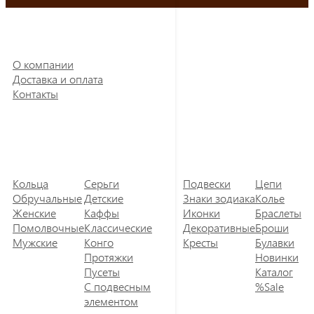
О компании
Доставка и оплата
Контакты
Кольца
Серьги
Подвески
Цепи
Обручальные
Детские
Знаки зодиака
Колье
Женские
Каффы
Иконки
Браслеты
Помолвочные
Классические
Декоративные
Броши
Мужские
Конго
Кресты
Булавки
Протяжки
Новинки
Пусеты
Каталог
С подвесным
%Sale
элементом