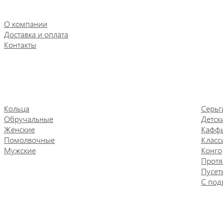
О компании
Доставка и оплата
Контакты
Кольца
Серьг
Обручальные
Детск
Женские
Кафф
Помолвочные
Класс
Мужские
Конго
Протя
Пусет
С под