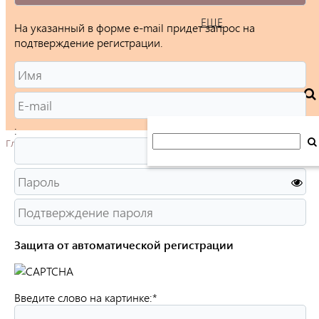
ЕЩЕ
На указанный в форме e-mail придет запрос на
подтверждение регистрации.
:
Главная
Защита от автоматической регистрации
Введите слово на картинке:
*