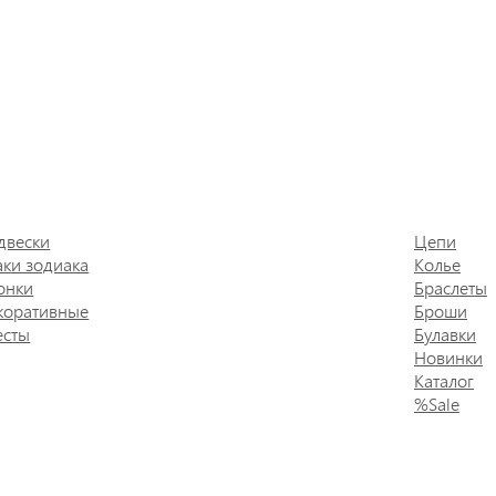
двески
Цепи
аки зодиака
Колье
онки
Браслеты
коративные
Броши
есты
Булавки
Новинки
Каталог
%Sale