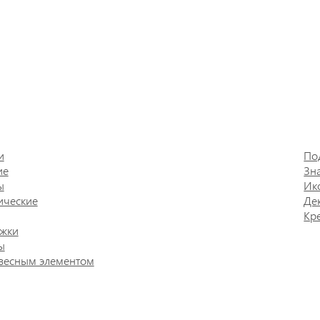
и
По
ие
Зн
ы
Ик
ические
Де
Кр
жки
ы
весным элементом