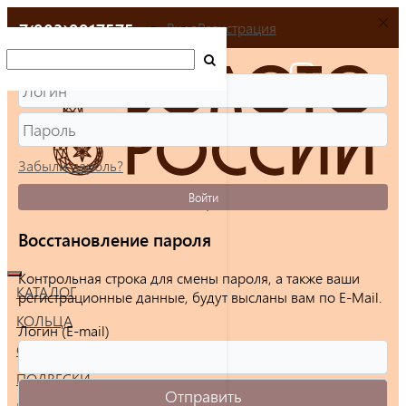
+7(903)9917575
Вход
Регистрация
Забыли пароль?
Войти
Восстановление пароля
Контрольная строка для смены пароля, а также ваши
КАТАЛОГ
регистрационные данные, будут высланы вам по E-Mail.
КОЛЬЦА
Логин (E-mail)
СЕРЬГИ
ПОДВЕСКИ