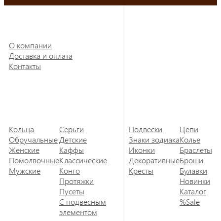
О компании
Доставка и оплата
Контакты
Кольца
Серьги
Подвески
Цепи
Обручальные
Детские
Знаки зодиака
Колье
Женские
Каффы
Иконки
Браслеты
Помолвочные
Классические
Декоративные
Броши
Мужские
Конго
Кресты
Булавки
Протяжки
Новинки
Пусеты
Каталог
С подвесным
%Sale
элементом