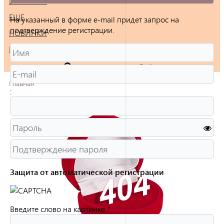
БРАСЛЕТЫ
ЕЩЕ
На указанный в форме e-mail придет запрос на
подтверждение регистрации.
НОВИНКИ
РАСПРОДАЖА
Войти
Главная
:
Защита от автоматической регистрации
Введите слово на картинке:
*