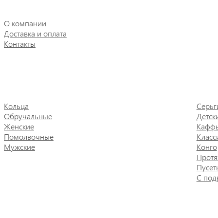
О компании
Доставка и оплата
Контакты
Кольца
Серьг
Обручальные
Детск
Женские
Кафф
Помолвочные
Класс
Мужские
Конго
Протя
Пусет
С под