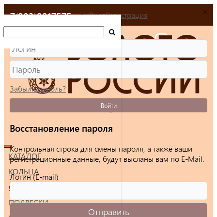
+7(903)9917575
Вход
Регистрация
Забыли пароль?
Войти
Восстановление пароля
Контрольная строка для смены пароля, а также ваши
КАТАЛОГ
регистрационные данные, будут высланы вам по E-Mail.
КОЛЬЦА
Логин (E-mail)
СЕРЬГИ
ПОДВЕСКИ