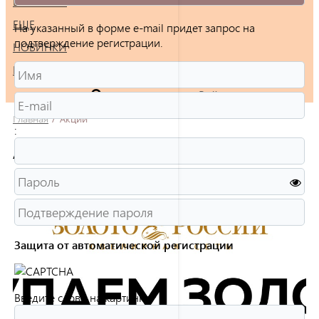
БРАСЛЕТЫ
ЕЩЕ
На указанный в форме e-mail придет запрос на
подтверждение регистрации.
НОВИНКИ
РАСПРОДАЖА
Войти
Главная
/
Акции
:
Акции
Защита от автоматической регистрации
Введите слово на картинке:
*