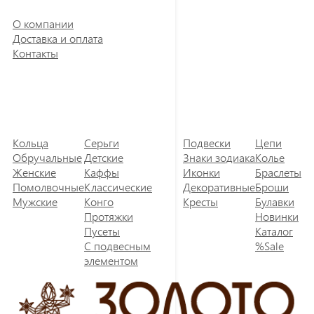
О компании
Доставка и оплата
Контакты
Кольца
Серьги
Подвески
Цепи
Обручальные
Детские
Знаки зодиака
Колье
Женские
Каффы
Иконки
Браслеты
Помолвочные
Классические
Декоративные
Броши
Мужские
Конго
Кресты
Булавки
Протяжки
Новинки
Пусеты
Каталог
С подвесным
%Sale
элементом