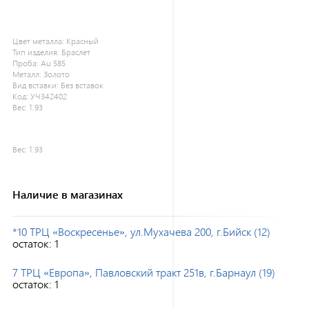
Цвет металла:
Красный
Тип изделия:
Браслет
Проба:
Au 585
Металл:
Золото
Вид вставки:
Без вставок
Код:
УЧ342402
Вес:
1.93
Вес:
1.93
Наличие в магазинах
*10 ТРЦ «Воскресенье», ул.Мухачева 200, г.Бийск (12)
остаток:
1
7 ТРЦ «Европа», Павловский тракт 251в, г.Барнаул (19)
остаток:
1