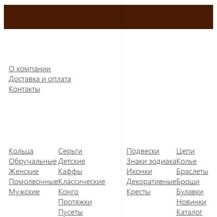
О компании
Доставка и оплата
Контакты
Кольца
Серьги
Подвески
Цепи
Обручальные
Детские
Знаки зодиака
Колье
Женские
Каффы
Иконки
Браслеты
Помолвочные
Классические
Декоративные
Броши
Мужские
Конго
Кресты
Булавки
Протяжки
Новинки
Пусеты
Каталог