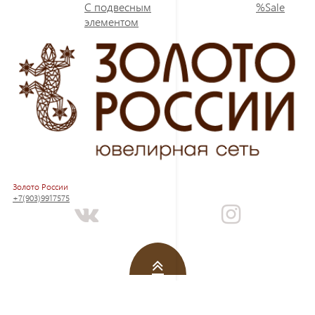
С подвесным
%Sale
элементом
Золото России
+7(903)9917575