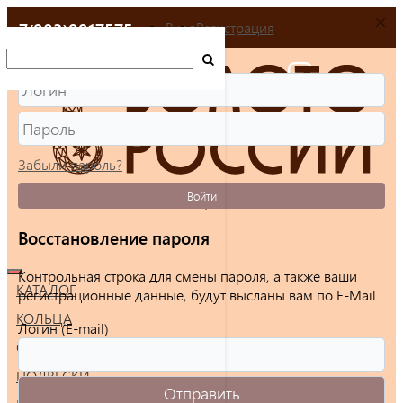
+7(903)9917575
Вход
Регистрация
Забыли пароль?
Войти
Восстановление пароля
Контрольная строка для смены пароля, а также ваши
КАТАЛОГ
регистрационные данные, будут высланы вам по E-Mail.
КОЛЬЦА
Логин (E-mail)
СЕРЬГИ
ПОДВЕСКИ