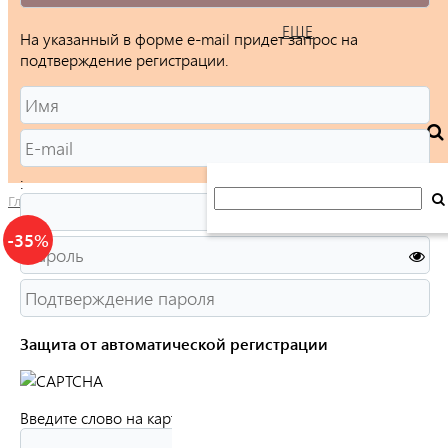
ЕЩЕ
На указанный в форме e-mail придет запрос на
подтверждение регистрации.
:
Главная
/
Каталог
/
Ювелирные изделия
/
Кольца
/
Мужские
-35%
Защита от автоматической регистрации
Введите слово на картинке:
*