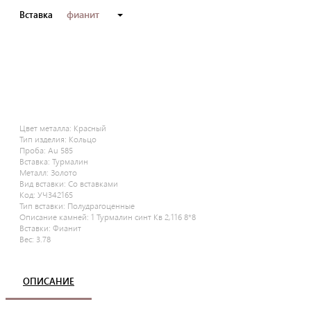
фианит
Вставка
Цвет металла:
Красный
Тип изделия:
Кольцо
Проба:
Au 585
Вставка:
Турмалин
Металл:
Золото
Вид вставки:
Со вставками
Код:
УЧ342165
Тип вставки:
Полудрагоценные
Описание камней:
1 Турмалин синт Кв 2,116 8*8
Вставки:
Фианит
Вес:
3.78
ОПИСАНИЕ