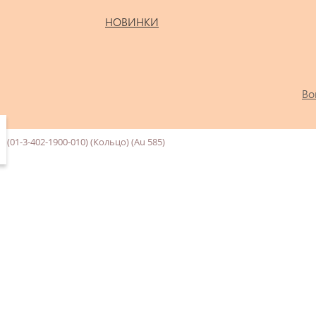
НОВИНКИ
Во
/
(01-3-402-1900-010) (Кольцо) (Au 585)