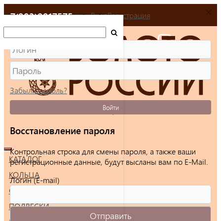
+7(903)9917575
Вход
Регистрация
Забыли пароль?
Войти
Восстановление пароля
Контрольная строка для смены пароля, а также ваши
КАТАЛОГ
регистрационные данные, будут высланы вам по E-Mail.
КОЛЬЦА
Логин (E-mail)
СЕРЬГИ
ПОДВЕСКИ