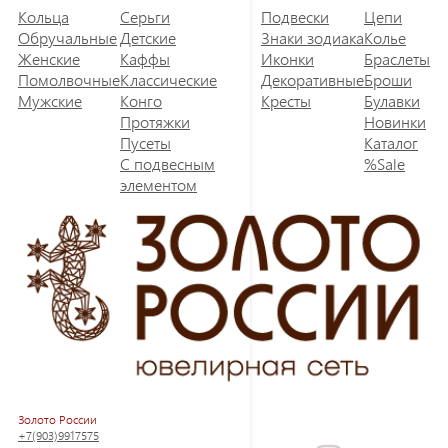
Кольца
Серьги
Подвески
Цепи
Обручальные
Детские
Знаки зодиака
Колье
Женские
Каффы
Иконки
Браслеты
Помолвочные
Классические
Декоративные
Броши
Мужские
Конго
Кресты
Булавки
Протяжки
Новинки
Пусеты
Каталог
С подвесным
%Sale
элементом
Золото России
+7(903)9917575