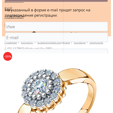
БРАСЛЕТЫ
ЕЩЕ
На указанный в форме e-mail придет запрос на
подтверждение регистрации.
НОВИНКИ
РАСПРОДАЖА
Войти
Главная
/
Каталог
/
Ювелирные изделия
/
Кольца
/
Женские
:
/
(01-117862) (Кольцо) (Au 585)
-35%
Защита от автоматической регистрации
Введите слово на картинке:
*