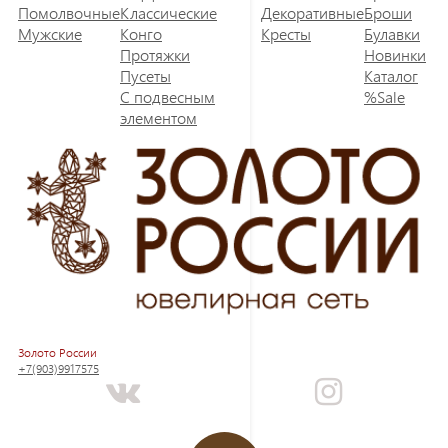
Помолвочные
Классические
Декоративные
Броши
Мужские
Конго
Кресты
Булавки
Протяжки
Новинки
Пусеты
Каталог
С подвесным
%Sale
элементом
Золото России
+7(903)9917575