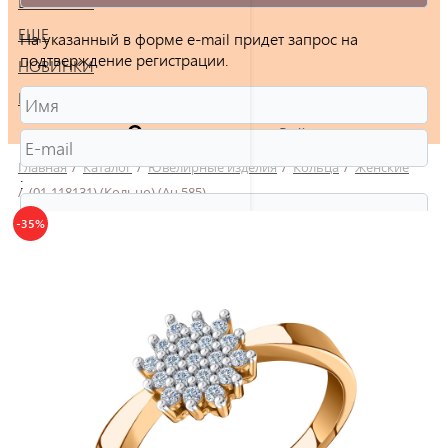
БРАСЛЕТЫ
ЕЩЕ
На указанный в форме e-mail придет запрос на
подтверждение регистрации.
НОВИНКИ
РАСПРОДАЖА
Войти
Главная
/
Каталог
/
Ювелирные изделия
/
Кольца
/
Женские
:
/
(01-118131) (Кольцо) (Au 585)
-35%
Защита от автоматической регистрации
Введите слово на картинке:
*