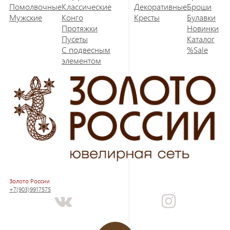
Помолвочные
Классические
Декоративные
Броши
Мужские
Конго
Кресты
Булавки
Протяжки
Новинки
Пусеты
Каталог
С подвесным
%Sale
элементом
Золото России
+7(903)9917575