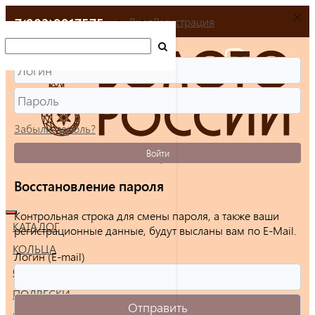
+7(903)9917575
Вход
Регистрация
Забыли пароль?
Войти
Восстановление пароля
Контрольная строка для смены пароля, а также ваши
КАТАЛОГ
регистрационные данные, будут высланы вам по E-Mail.
КОЛЬЦА
Логин (E-mail)
СЕРЬГИ
ПОДВЕСКИ