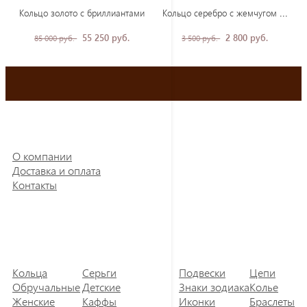
Кол
ьцо серебро с жемчугом и фианитами
Кольцо золото с бриллиантами
55 250 руб.
2 800 руб.
85 000 руб.
3 500 руб.
О компании
Доставка и оплата
Контакты
Кольца
Серьги
Подвески
Цепи
Обручальные
Детские
Знаки зодиака
Колье
Женские
Каффы
Иконки
Браслеты