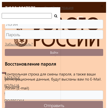
+7(903)9917575
Вход
Регистрация
Забыли пароль?
Войти
Восстановление пароля
Контрольная строка для смены пароля, а также ваши
КАТАЛОГ
регистрационные данные, будут высланы вам по E-Mail.
КОЛЬЦА
Логин (E-mail)
СЕРЬГИ
ПОДВЕСКИ