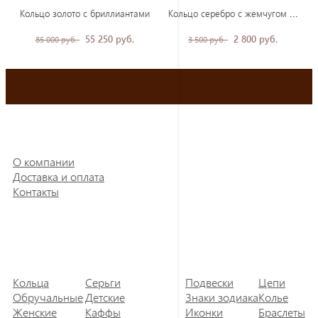
Кол
ьцо серебро с жемчугом и фианитами
Кольцо золото с бриллиантами
55 250 руб.
2 800 руб.
85 000 руб.
3 500 руб.
О компании
Доставка и оплата
Контакты
Кольца
Серьги
Подвески
Цепи
Обручальные
Детские
Знаки зодиака
Колье
Женские
Каффы
Иконки
Браслеты