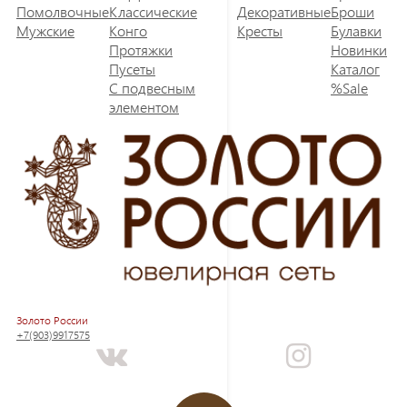
Помолвочные
Классические
Декоративные
Броши
Мужские
Конго
Кресты
Булавки
Протяжки
Новинки
Пусеты
Каталог
С подвесным
%Sale
элементом
Золото России
+7(903)9917575