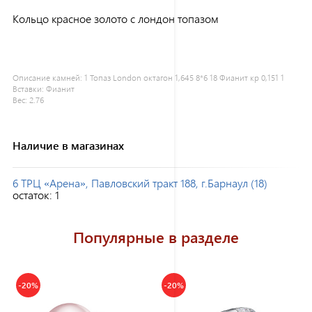
Кольцо красное золото с лондон топазом
Описание камней:
1 Топаз London октагон 1,645 8*6 18 Фианит кр 0,151 1
Вставки:
Фианит
Вес:
2.76
Наличие в магазинах
6 ТРЦ «Арена», Павловский тракт 188, г.Барнаул (18)
остаток:
1
Популярные в разделе
-20%
-20%