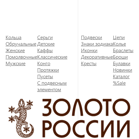
Кольца
Серьги
Подвески
Цепи
Обручальные
Детские
Знаки зодиака
Колье
Женские
Каффы
Иконки
Браслеты
Помолвочные
Классические
Декоративные
Броши
Мужские
Конго
Кресты
Булавки
Протяжки
Новинки
Пусеты
Каталог
С подвесным
%Sale
элементом