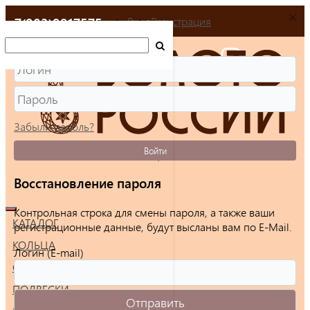
+7(903)9917575
Вход
Регистрация
Забыли пароль?
Войти
Восстановление пароля
Контрольная строка для смены пароля, а также ваши
КАТАЛОГ
регистрационные данные, будут высланы вам по E-Mail.
КОЛЬЦА
Логин (E-mail)
СЕРЬГИ
ПОДВЕСКИ