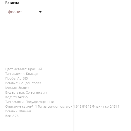
Вставка
фианит
Цвет металла:
Красный
Тип изделия:
Кольцо
Проба:
Au 585
Вставка:
Лондон топаз
Металл:
Золото
Вид вставки:
Со вставками
Код:
УЧ342155
Тип вставки:
Полудрагоценные
Описание камней:
1 Топаз London октагон 1,645 8*6 18 Фианит кр 0,151 1
Вставки:
Фианит
Вес:
2.76