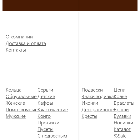
О компании
Доставка и оплата
Контакты
Кольца
Серьги
Подвески
Цепи
Обручальные
Детские
Знаки зодиака
Колье
Женские
Каффы
Иконки
Браслеты
Помолвочные
Классические
Декоративные
Броши
Мужские
Конго
Кресты
Булавки
Протяжки
Новинки
Пусеты
Каталог
С подвесным
%Sale