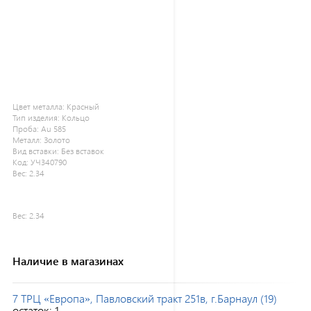
Цвет металла:
Красный
Тип изделия:
Кольцо
Проба:
Au 585
Металл:
Золото
Вид вставки:
Без вставок
Код:
УЧ340790
Вес:
2.34
Вес:
2.34
Наличие в магазинах
7 ТРЦ «Европа», Павловский тракт 251в, г.Барнаул (19)
остаток:
1