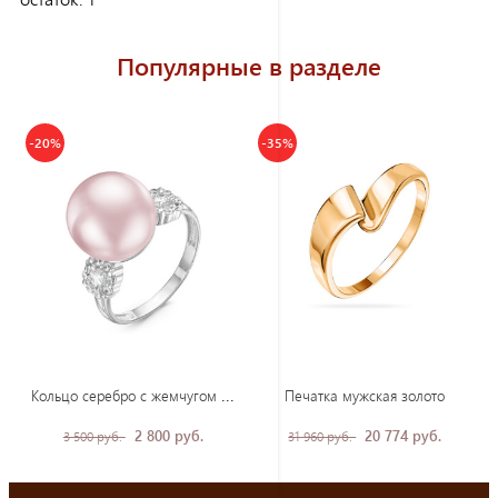
Популярные в разделе
-20%
-35%
Кол
ьцо серебро с жемчугом и фианитами
Печатка мужская золото
2 800 руб.
20 774 руб.
3 500 руб.
31 960 руб.