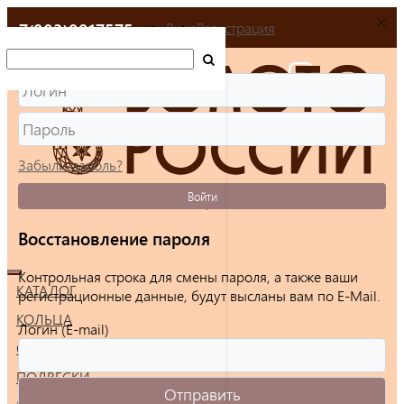
+7(903)9917575
Вход
Регистрация
Забыли пароль?
Войти
Восстановление пароля
Контрольная строка для смены пароля, а также ваши
КАТАЛОГ
регистрационные данные, будут высланы вам по E-Mail.
КОЛЬЦА
Логин (E-mail)
СЕРЬГИ
ПОДВЕСКИ