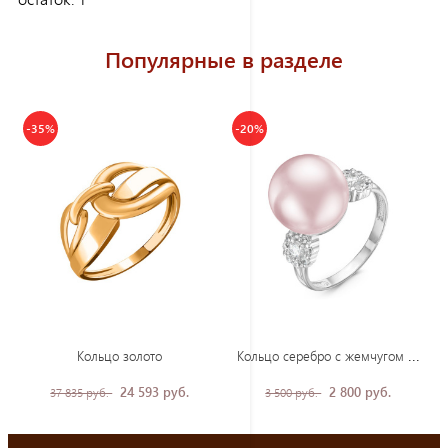
Популярные в разделе
-35%
-20%
Кол
ьцо серебро с жемчугом и фианитами
Кольцо золото
24 593 руб.
2 800 руб.
37 835 руб.
3 500 руб.