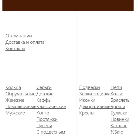
О компании
Доставка и оплата
Контакты
Кольца
Серьги
Подвески
Цепи
Обручальные
Детские
Знаки зодиака
Колье
Женские
Каффы
Иконки
Браслеты
Помолвочные
Классические
Декоративные
Броши
Мужские
Конго
Кресты
Булавки
Протяжки
Новинки
Пусеты
Каталог
С подвесным
%Sale