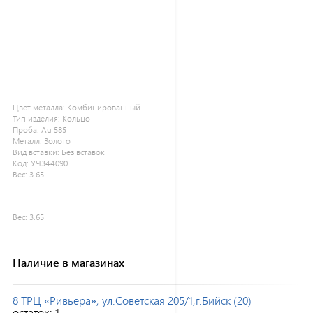
Цвет металла:
Комбинированный
Тип изделия:
Кольцо
Проба:
Au 585
Металл:
Золото
Вид вставки:
Без вставок
Код:
УЧ344090
Вес:
3.65
Вес:
3.65
Наличие в магазинах
8 ТРЦ «Ривьера», ул.Советская 205/1,г.Бийск (20)
остаток:
1