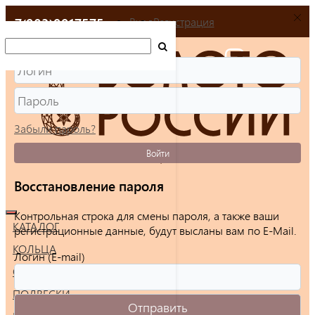
+7(903)9917575
Вход
Регистрация
Забыли пароль?
Войти
Восстановление пароля
Контрольная строка для смены пароля, а также ваши
КАТАЛОГ
регистрационные данные, будут высланы вам по E-Mail.
КОЛЬЦА
Логин (E-mail)
СЕРЬГИ
ПОДВЕСКИ