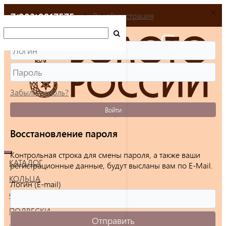
+7(903)9917575
Вход
Регистрация
Забыли пароль?
Войти
Восстановление пароля
Контрольная строка для смены пароля, а также ваши
КАТАЛОГ
регистрационные данные, будут высланы вам по E-Mail.
КОЛЬЦА
Логин (E-mail)
СЕРЬГИ
ПОДВЕСКИ