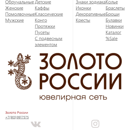
Обручальные
Детские
Знаки зодиака
Колье
Женские
Каффы
Иконки
Браслеты
Помолвочные
Классические
Декоративные
Броши
Мужские
Конго
Кресты
Булавки
Протяжки
Новинки
Пусеты
Каталог
С подвесным
%Sale
элементом
Золото России
+7(903)9917575