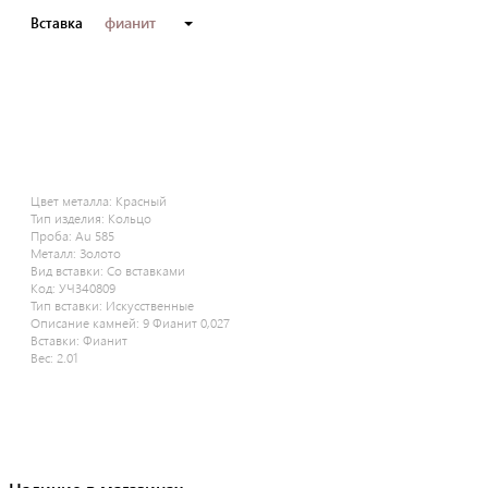
фианит
Вставка
Цвет металла:
Красный
Тип изделия:
Кольцо
Проба:
Au 585
Металл:
Золото
Вид вставки:
Со вставками
Код:
УЧ340809
Тип вставки:
Искусственные
Описание камней:
9 Фианит 0,027
Вставки:
Фианит
Вес:
2.01