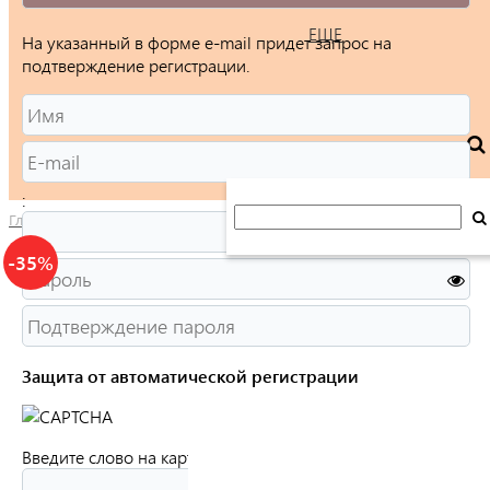
ЕЩЕ
На указанный в форме e-mail придет запрос на
подтверждение регистрации.
:
Главная
/
Каталог
/
Ювелирные изделия
/
Кольца
/
Женские
/
-35%
Защита от автоматической регистрации
Введите слово на картинке:
*