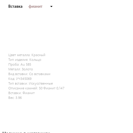
фианит
Вставка
Цвет металла:
Красный
Тип изделия:
Кольцо
Проба:
Au 585
Металл:
Золото
Вид вставки:
Со вставками
Код:
УЧ345069
Тип вставки:
Искусственные
Описание камней:
50 Фианит 0,147
Вставки:
Фианит
Вес:
3.96