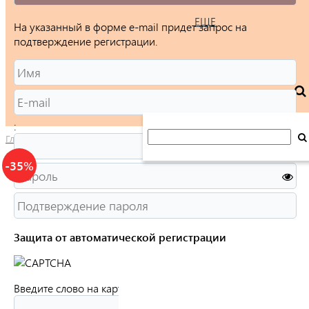
ЕЩЕ
На указанный в форме e-mail придет запрос на
подтверждение регистрации.
:
Главная
/
Каталог
/
Ювелирные изделия
/
Кольца
/
Женские
/
-35%
Защита от автоматической регистрации
Введите слово на картинке:
*