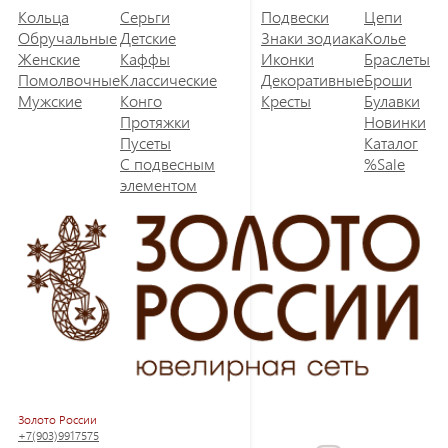
Кольца
Серьги
Подвески
Цепи
Обручальные
Детские
Знаки зодиака
Колье
Женские
Каффы
Иконки
Браслеты
Помолвочные
Классические
Декоративные
Броши
Мужские
Конго
Кресты
Булавки
Протяжки
Новинки
Пусеты
Каталог
С подвесным
%Sale
элементом
Золото России
+7(903)9917575