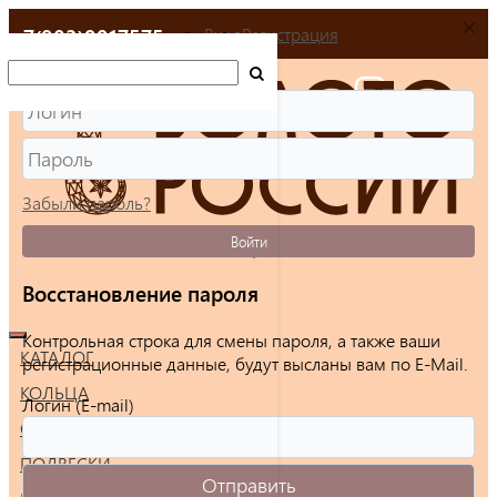
+7(903)9917575
Вход
Регистрация
Забыли пароль?
Войти
Восстановление пароля
Контрольная строка для смены пароля, а также ваши
КАТАЛОГ
регистрационные данные, будут высланы вам по E-Mail.
КОЛЬЦА
Логин (E-mail)
СЕРЬГИ
ПОДВЕСКИ