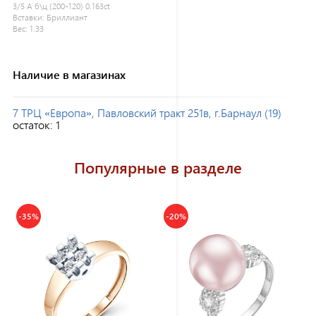
3/5 А б\ц (200-120) 0.163ct
Вставки:
Бриллиант
Вес:
1.33
Наличие в магазинах
7 ТРЦ «Европа», Павловский тракт 251в, г.Барнаул (19)
остаток:
1
Популярные в разделе
-35%
-20%