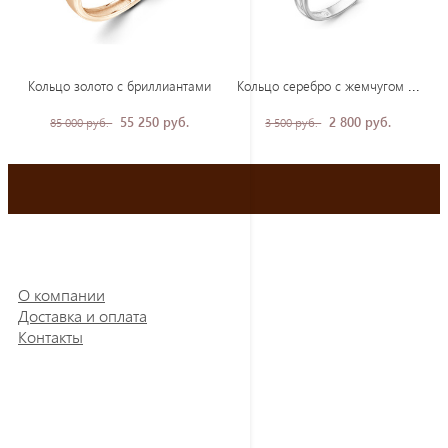
Кол
ьцо серебро с жемчугом и фианитами
Кольцо золото с бриллиантами
55 250 руб.
2 800 руб.
85 000 руб.
3 500 руб.
О компании
Доставка и оплата
Контакты