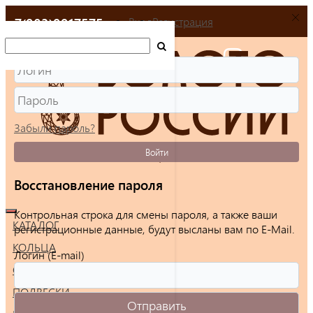
+7(903)9917575
Вход
Регистрация
Забыли пароль?
Войти
Восстановление пароля
Контрольная строка для смены пароля, а также ваши
КАТАЛОГ
регистрационные данные, будут высланы вам по E-Mail.
КОЛЬЦА
Логин (E-mail)
СЕРЬГИ
ПОДВЕСКИ