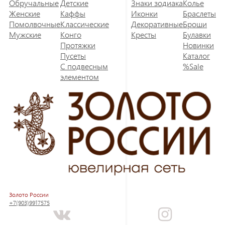
Обручальные
Детские
Знаки зодиака
Колье
Женские
Каффы
Иконки
Браслеты
Помолвочные
Классические
Декоративные
Броши
Мужские
Конго
Кресты
Булавки
Протяжки
Новинки
Пусеты
Каталог
С подвесным
%Sale
элементом
Золото России
+7(903)9917575