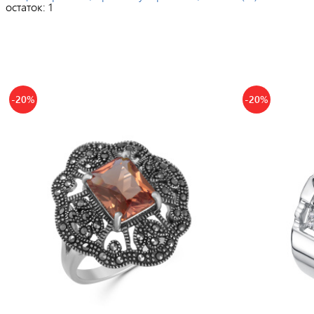
остаток:
1
-20%
-20%