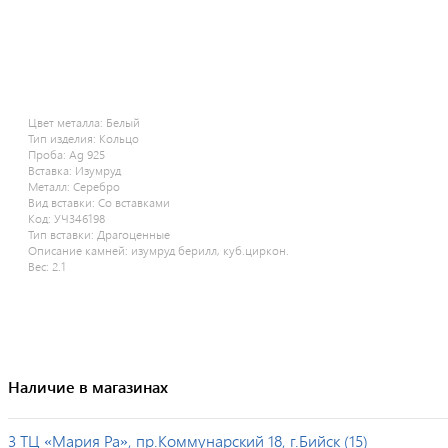
Цвет металла:
Белый
Тип изделия:
Кольцо
Проба:
Ag 925
Вставка:
Изумруд
Металл:
Серебро
Вид вставки:
Со вставками
Код:
УЧ346198
Тип вставки:
Драгоценные
Описание камней:
изумруд берилл, куб.циркон.
Вес:
2.1
Наличие в магазинах
3 ТЦ «Мария Ра», пр.Коммунарский 18, г.Бийск (15)