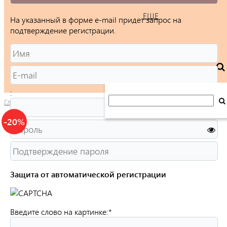
ЕЩЕ
На указанный в форме e-mail придет запрос на
подтверждение регистрации.
:
Главная
/
Каталог
/
Ювелирные изделия
/
Кольца
/
Женские
/
-20%
Защита от автоматической регистрации
Введите слово на картинке:
*