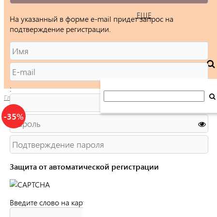
ЕЩЕ
На указанный в форме e-mail придет запрос на
подтверждение регистрации.
:
Главная
/
Каталог
/
Ювелирные изделия
/
Кольца
/
Женские
/
-35%
Защита от автоматической регистрации
Введите слово на картинке:
*