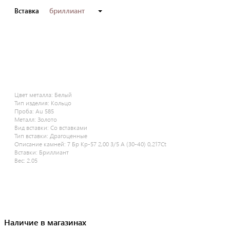
бриллиант
Вставка
Цвет металла:
Белый
Тип изделия:
Кольцо
Проба:
Au 585
Металл:
Золото
Вид вставки:
Со вставками
Тип вставки:
Драгоценные
Описание камней:
7 Бр Кр-57 2,00 3/5 А (30-40) 0,217Ct
Вставки:
Бриллиант
Вес:
2.05
Наличие в магазинах